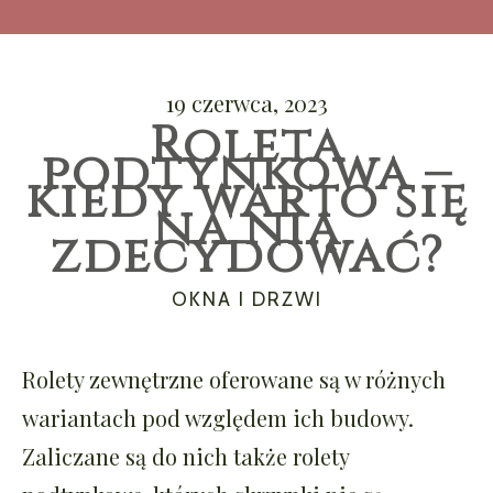
19 czerwca, 2023
Roleta
podtynkowa –
kiedy warto się
na nią
zdecydować?
CATEGORIES
OKNA I DRZWI
Rolety zewnętrzne oferowane są w różnych
wariantach pod względem ich budowy.
Zaliczane są do nich także rolety