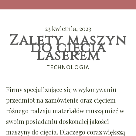
23 kwietnia, 2023
Zalety maszyn
do cięcia
laserem
CATEGORIES
TECHNOLOGIA
Firmy specjalizujące się w wykonywaniu
przedmiot na zamówienie oraz cięciem
różnego rodzaju materiałów muszą mieć w
swoim posiadaniu doskonałej jakości
maszyny do cięcia. Dlaczego coraz większą