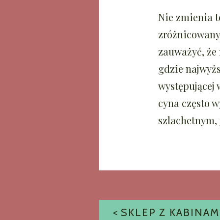
Nie zmienia t
zróżnicowany
zauważyć, że 
gdzie najwyżs
występującej 
cyna często w
szlachetnym, 
NAWIGACJ