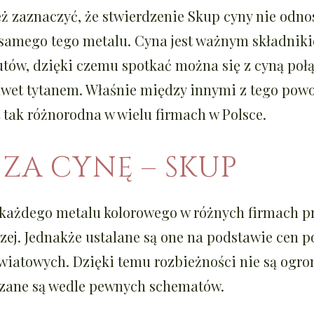
ż zaznaczyć, że stwierdzenie
Skup cyny
nie odnos
 samego tego metalu. Cyna jest ważnym składnik
utów, dzięki czemu spotkać można się z cyną poł
awet tytanem. Właśnie między innymi z tego pow
t tak różnorodna w wielu firmach w Polsce.
ZA CYNĘ – SKUP
 każdego metalu kolorowego w różnych firmach p
czej. Jednakże ustalane są one na podstawie cen
wiatowych. Dzięki temu rozbieżności nie są ogro
czane są wedle pewnych schematów.