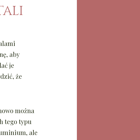
TALI
alami
nę, aby
ać je
dzić, że
emowo można
h tego typu
luminium, ale