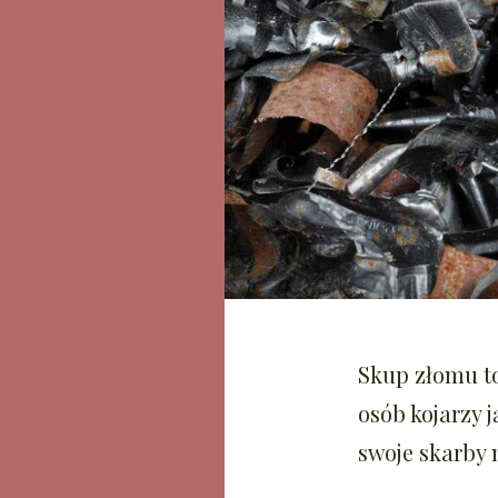
Skup złomu to
osób kojarzy 
swoje skarby 