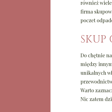
również wiele
firma skupowa
poczet odpad
SKUP
Do chętnie n
między innymi
unikalnych w
przewodnictwe
Warto zaznacz
Nic zatem dz