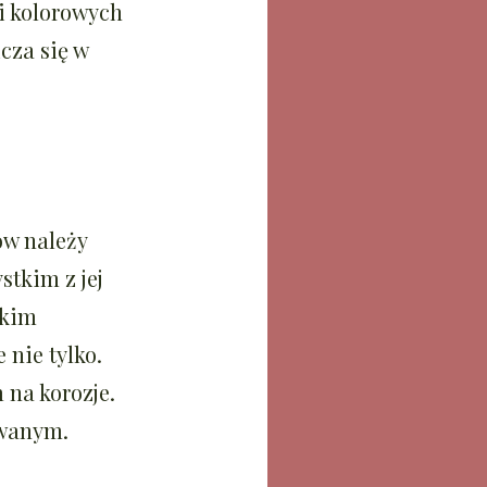
li kolorowych
cza się w
ów należy
tkim z jej
okim
nie tylko.
 na korozje.
ywanym.