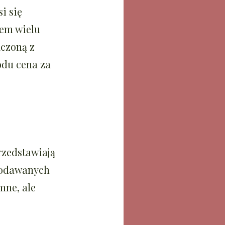
i się
iem wielu
ączoną z
odu cena za
rzedstawiają
 podawanych
mne, ale