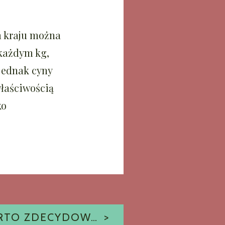
m kraju można
 każdym kg,
 jednak cyny
właściwością
ko
DLACZEGO WARTO ZDECYDOWAĆ SIĘ NA PALETY PLASTIKOWE?