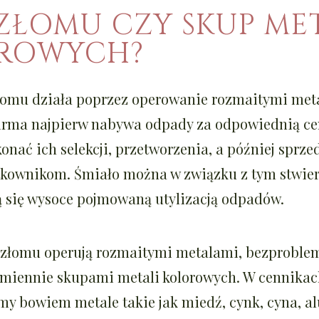
ZŁOMU CZY SKUP ME
ROWYCH?
łomu działa poprzez operowanie rozmaitymi met
irma najpierw nabywa odpady za odpowiednią ce
onać ich selekcji, przetworzenia, a później sprzed
tkownikom. Śmiało można w związku z tym stwier
ą się wysoce pojmowaną utylizacją odpadów.
y złomu operują rozmaitymi metalami, bezprobl
amiennie skupami metali kolorowych. W cennikac
my bowiem metale takie jak miedź, cynk, cyna, a