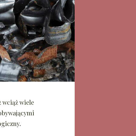
ż wciąż wiele
dobywającymi
ogiczny.