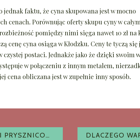
o jednak faktu, że cyna skupowana jest w mocno
ch cenach. Porównując oferty skupu cyny w cały
rozbieżność pomiędzy nimi sięga nawet 10 zł na
zą cenę cyna osiąga w Kłodzku. Ceny te tyczą się
w czystej postaci. Jednakże jako że dzięki swoim 
ystępuje w połączeniu z innym metalem, nierzad
jej cena obliczana jest w zupełnie inny sposób.
A
SKLEP Z KABINAMI PRYSZNICOWYMI. MIEJSCE, GDZIE MOŻNA KUPIĆ TAKŻE KABINY BARDZO TANIE