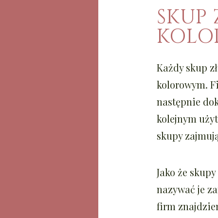
SKUP 
KOLO
Każdy skup z
kolorowym. F
następnie dok
kolejnym uży
skupy zajmuj
Jako że skup
nazywać je z
firm znajdzie