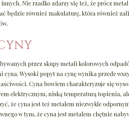
 innych. Nie rzadko zdarzy się też, że prócz meta
ć będzie również makulaturę, która również zali
ów.
 CYNY
abywanych przez skupy metali kolorowych odpad
 cyna. Wysoki popyt na cynę wynika przede wszys
łaściwości. Cyna bowiem charakteryzuje się wys
m elektrycznym, niską temperaturą topienia, ale 
yć, że cyna jest też metalem niezwykle odpornym
iwnego w tym, że cyna jest metalem chętnie nab