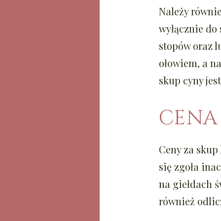
Należy równie
wyłącznie do
stopów oraz l
ołowiem, a n
skup cyny jes
CENA 
Ceny za skup
się zgoła ina
na giełdach ś
również odli