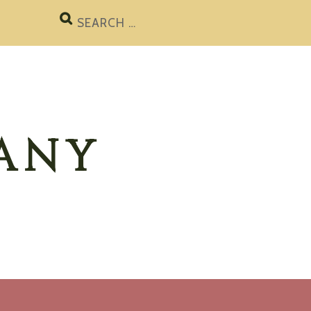
Search
for:
ANY