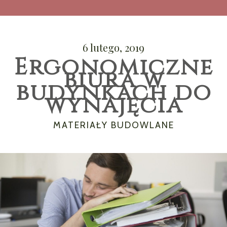
6 lutego, 2019
Ergonomiczne
biura w
budynkach do
wynajęcia
CATEGORIES
MATERIAŁY BUDOWLANE