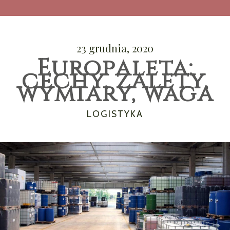
23 grudnia, 2020
Europaleta:
cechy, zalety,
wymiary, waga
CATEGORIES
LOGISTYKA