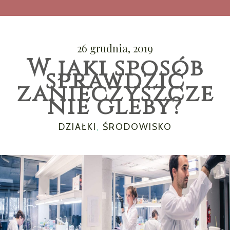
26 grudnia, 2019
W jaki sposób
sprawdzić
zanieczyszcze
nie gleby?
CATEGORIES
DZIAŁKI
,
ŚRODOWISKO