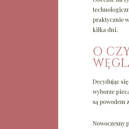
technologiczn
praktycznie 
kilka dni.
O CZ
WĘGL
Decydując si
wyborze pieca.
są powodem z
Nowoczesny p