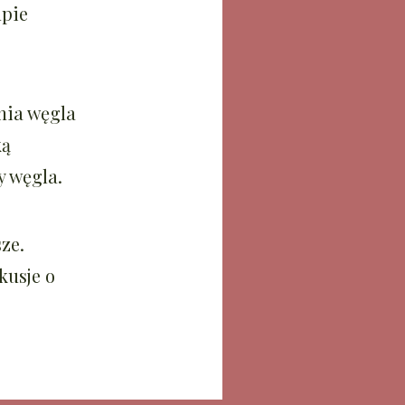
upie
nia węgla
ką
y węgla.
ze.
kusje o