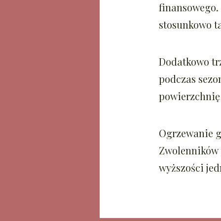
finansowego. 
stosunkowo t
Dodatkowo tr
podczas sezo
powierzchnię 
Ogrzewanie ga
Zwolenników p
wyższości jed