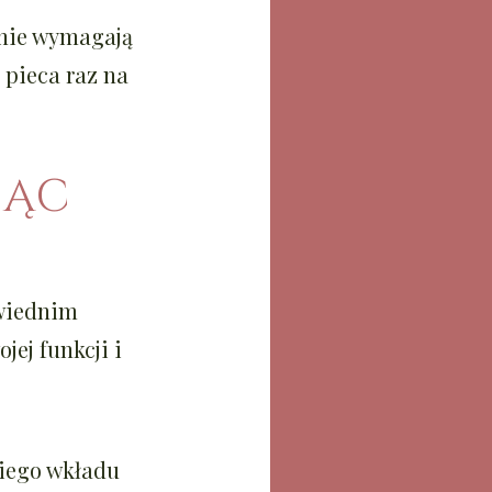
 nie wymagają
 pieca raz na
JĄC
owiednim
jej funkcji i
niego wkładu