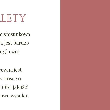
ALETY
em stosunkowo
, jest bardzo
ugi czas.
rewna jest
 trosce o
obrej jakości
kowo wysoka,