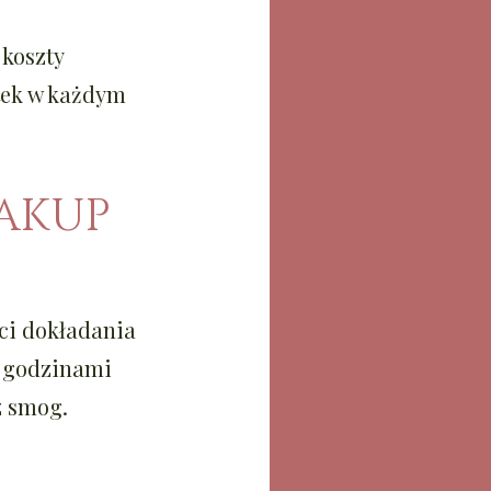
 koszty
atek w każdym
AKUP
ści dokładania
z godzinami
z smog.