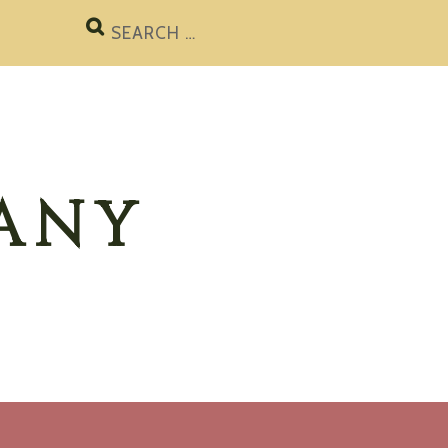
Search
for:
ANY