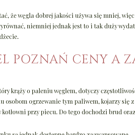
ać, że węgla dobrej jakości używa się mniej, więc
yrównać, niemniej jednak jest to i tak duży wyd
żecie.
EL POZNAŃ CENY A Z
który krąży o paleniu węglem, dotyczy częstotliwo
lu osobom ogrzewanie tym paliwem, kojarzy się 
kotłowni przy piecu. Do tego dochodzi brud ora
ynku są jednak dostępne bardzo zaawansowane