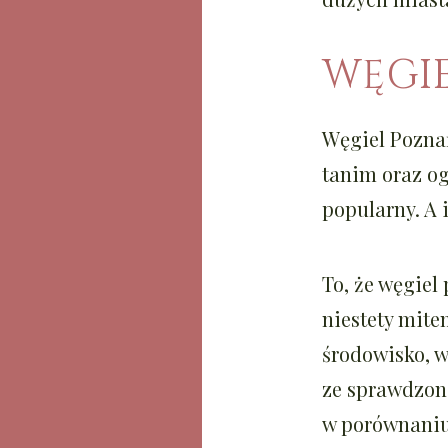
WĘGIE
Węgiel Poznań
tanim oraz og
popularny. A 
To, że
węgiel
niestety mite
środowisko, w
ze sprawdzon
w porównaniu