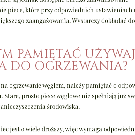
ie piece, które przy odpowiednich ustawieniach
większego zaangażowania. Wystarczy dokładać do
YM PAMIĘTAĆ UŻYWA
A DO OGRZEWANIA?
ę na ogrzewanie węglem, należy pamiętać o odp
 Stare, proste piece węglowe nie spełniają już swo
anieczyszczenia środowiska.
iec jest o wiele droższy, więc wymaga odpowied