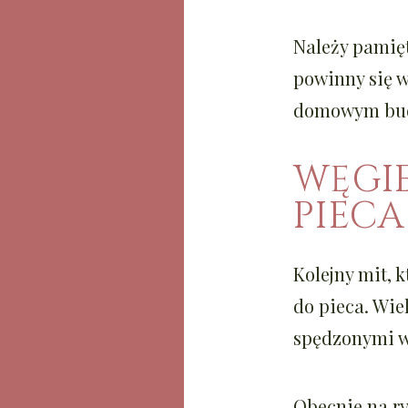
Należy pamięt
powinny się w
domowym bud
WĘGI
PIECA
Kolejny mit, 
do pieca. Wie
spędzonymi w 
Obecnie na r