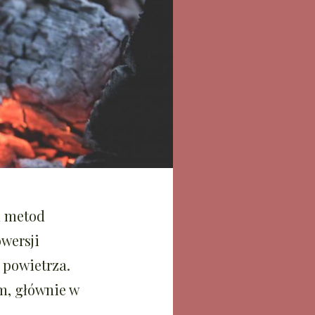
h metod
owersji
 powietrza.
m, głównie w