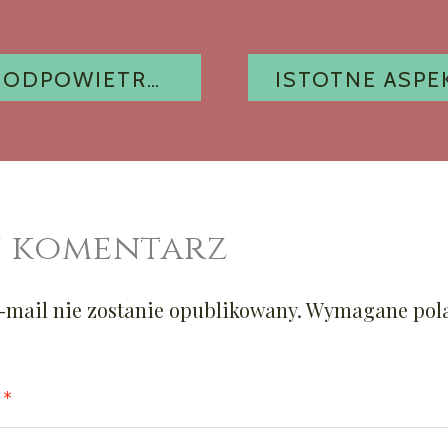
A
NA CZYM POLEGA ODPOWIETRZENIE KALORYFERÓW?
 komentarz
-mail nie zostanie opublikowany.
Wymagane pola
Z
*