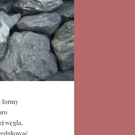
e formy
oro
ej węgla.
zredukować