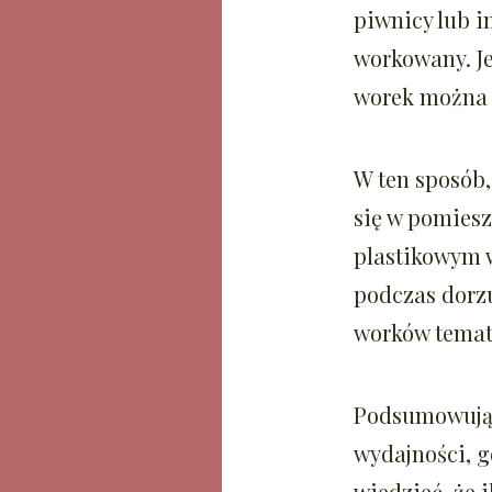
piwnicy lub 
workowany. Je
worek można 
W ten sposób,
się w pomiesz
plastikowym 
podczas dorzu
worków temat
Podsumowując,
wydajności, g
wiedzieć, że 