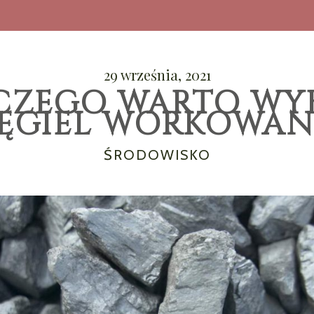
29 września, 2021
CZEGO WARTO WY
ĘGIEL WORKOWAN
CATEGORIES
ŚRODOWISKO