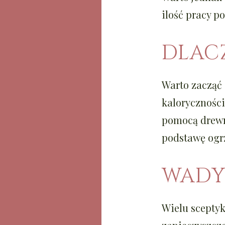
ilość pracy p
DLAC
Warto zacząć 
kaloryczności
pomocą drewna
podstawę ogrz
WADY
Wielu sceptyk