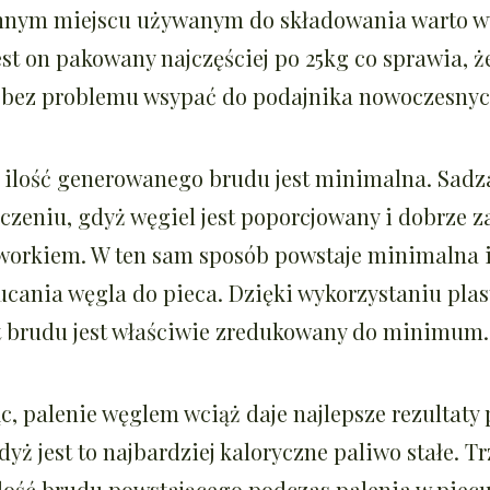
innym miejscu używanym do składowania warto w
st on pakowany najczęściej po 25kg co sprawia, że
bez problemu wsypać do podajnika nowoczesnyc
 ilość generowanego brudu jest minimalna. Sadz
czeniu, gdyż węgiel jest poporcjowany i dobrze 
workiem. W ten sam sposób powstaje minimalna 
cania węgla do pieca. Dzięki wykorzystaniu pla
 brudu jest właściwie zredukowany do minimum.
 palenie węglem wciąż daje najlepsze rezultaty
dyż jest to najbardziej kaloryczne paliwo stałe. T
ilość brudu powstającego podczas palenia w piec