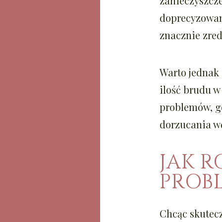
zanieczyszcze
doprecyzowan
znacznie zre
Warto jednak 
ilość brudu w
problemów, gd
dorzucania wę
JAK 
PROB
Chcąc skutecz