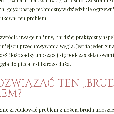
ń. Trzeba jednak wiedzieć, że jest to kwestia nie
a, gdyż postęp techniczny w dziedzinie ogrzewn
dukował ten problem.
zwrócić uwagę na inny, bardziej praktyczny aspek
 miejscu przechowywania węgla. Jest to jeden z n
yż ilość sadzy unoszącej się podczas składowani
gla do pieca jest bardzo duża.
ROZWIĄZAĆ TEN „BRU
LEM?
nie zredukować problem z ilością brudu unosząc