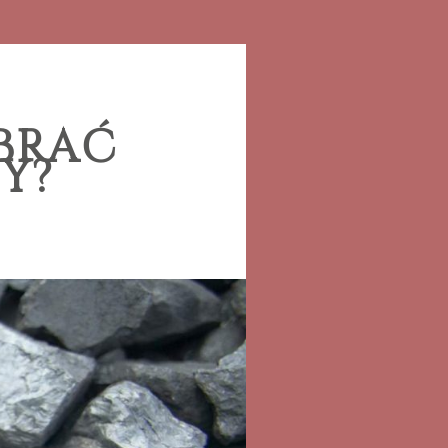
BRAĆ
Y?