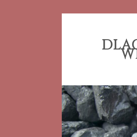
DLA
W