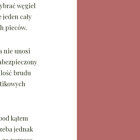
ybrać węgiel
 jeden cały
h pieców.
a nie unosi
zabezpieczony
ilość brudu
stikowych
 pod kątem
rzeba jednak
u za pomocą