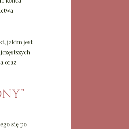
 do końca
ictwa
t, jakim jest
ajczęstszych
a oraz
DNY”
ego się po