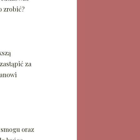
o zrobić?
kszą
zastąpić za
tanowi
ć smogu oraz