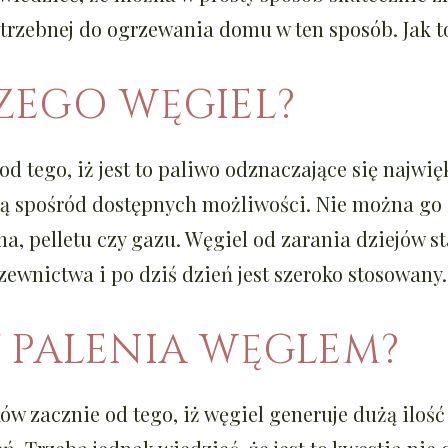
otrzebnej do ogrzewania domu w ten sposób. Jak t
ZEGO WĘGIEL?
od tego, iż jest to paliwo odznaczające się najwię
ą spośród dostępnych możliwości. Nie można go 
, pelletu czy gazu. Węgiel od zarania dziejów s
ewnictwa i po dziś dzień jest szeroko stosowany.
 PALENIA WĘGLEM?
ów zacznie od tego, iż węgiel generuje dużą iloś