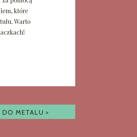
iem, które
tułu. Warto
paczkach!
A DO METALU