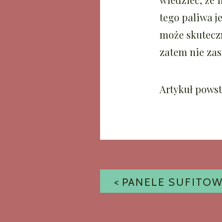
tego paliwa j
może skuteczn
zatem nie zas
Artykuł powst
NAWIGACJ
WPISU