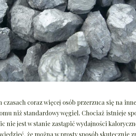
h czasach coraz więcej osób przerzuca się na inn
mu niż standardowy węgiel. Chociaż istnieje sp
ic nie jest w stanie zastąpić wydajności kaloryczn
wiedzieć, że można w prosty sposób skutecznie 