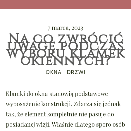
7 marca, 2023
Na co zwrócić
uwagę podczas
wyboru klamek
okiennych?
CATEGORIES
OKNA I DRZWI
Klamki do okna stanowią podstawowe
wyposażenie konstrukcji. Zdarza się jednak
tak, że element kompletnie nie pasuje do
posiadanej wizji. Właśnie dlatego sporo osób