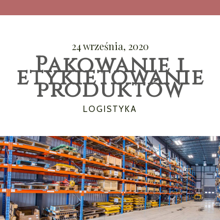
24 września, 2020
Pakowanie i
etykietowanie
produktów
CATEGORIES
LOGISTYKA