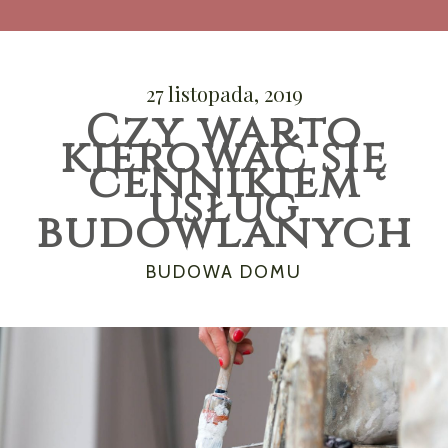
27 listopada, 2019
Czy warto
kierować się
cennikiem
usług
budowlanych
CATEGORIES
BUDOWA DOMU